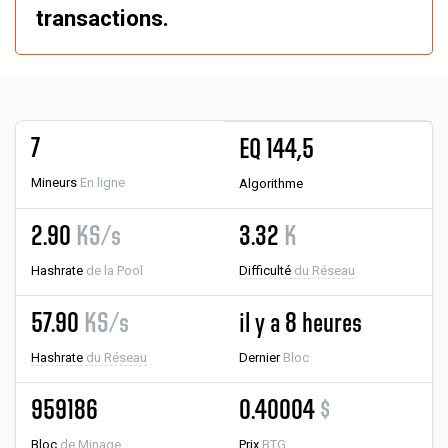
transactions.
7
EQ 144,5
Mineurs
En ligne
Algorithme
2.90
KS/s
3.32
K
Hashrate
de la Pool
Difficulté
du Réseau
57.90
KS/s
il y a 8 heures
Hashrate
du Réseau
Dernier
Bloc
959186
0.40004
$
Bloc
de Minage
Prix
BTG