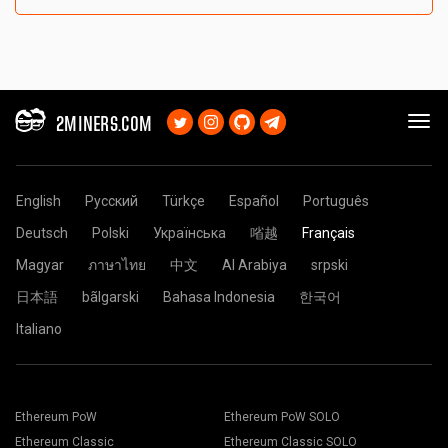
2MINERS.COM
English
Русский
Türkçe
Español
Português
Deutsch
Polski
Українська
㗂越
Français
Magyar
ภาษาไทย
中文
Al Arabiya
srpski
日本語
bãlgarski
Bahasa Indonesia
한국어
Italiano
Ethereum PoW
Ethereum PoW SOLO
Ethereum Classic
Ethereum Classic SOLO