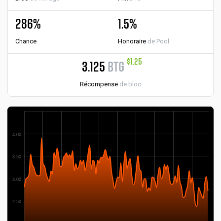
286%
1.5%
Chance
Honoraire
de Pool
$1.25
3.125
BTG
Récompense
de bloc
4.00
3.50
3.00
2.50