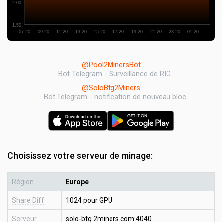
2.00
1.50
07:20
09:20
11:20
13:20
15:20
17:20
19:20
21:20
23:20
01:20
@Pool2MinersBot
Bot Telegram - Surveillance de RIG
@SoloBtg2Miners
Bot Telegram - notification de nouveau bloc
Choisissez votre serveur de minage:
Région
Europe
Share Diff
1024 pour GPU
Serveur
solo-btg.2miners.com:4040