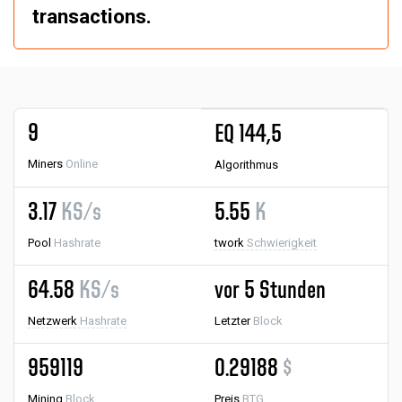
transactions.
9
EQ 144,5
Miners
Online
Algorithmus
3.17
KS/s
5.55
K
Pool
Hashrate
twork
Schwierigkeit
64.58
KS/s
vor 5 Stunden
Netzwerk
Hashrate
Letzter
Block
959119
0.29188
$
Mining
Block
Preis
BTG