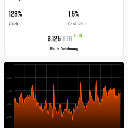
128%
1.5%
Glück
Pool
Gebühr
$0.91
3.125
BTG
Block-Belohnung
4.00
3.50
3.00
2.50