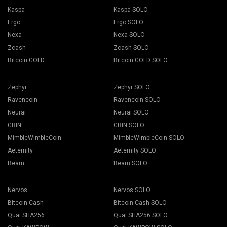
Kaspa
Kaspa SOLO
Ergo
Ergo SOLO
Nexa
Nexa SOLO
Zcash
Zcash SOLO
Bitcoin GOLD
Bitcoin GOLD SOLO
Zephyr
Zephyr SOLO
Ravencoin
Ravencoin SOLO
Neurai
Neurai SOLO
GRIN
GRIN SOLO
MimbleWimbleCoin
MimbleWimbleCoin SOLO
Aeternity
Aeternity SOLO
Beam
Beam SOLO
Nervos
Nervos SOLO
Bitcoin Cash
Bitcoin Cash SOLO
Quai SHA256
Quai SHA256 SOLO