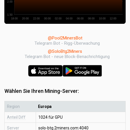
2.00
1.50
18:00
20:00
22:00
00:00
02:00
04:00
06:00
08:00
10:00
12:00
@Pool2MinersBot
Telegram Bot - Rigg-Überwachung
@SoloBtg2Miners
Telegram Bot - neue Block-Benachrichtigung
Wählen Sie Ihren Mining-Server:
Region
Europa
Anteil Diff
1024 für GPU
Server
solo-btg.2miners.com:4040