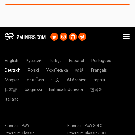
2MINERS.COM
English
Русский
Türkçe
Español
Português
Deutsch
Polski
Українська
㗂越
Français
Magyar
ภาษาไทย
中文
Al Arabiya
srpski
日本語
bãlgarski
Bahasa Indonesia
한국어
Italiano
Ethereum PoW
Ethereum PoW SOLO
Ethereum Classic
Ethereum Classic SOLO