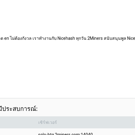
 en ไม่ต้องกังวล เราทำงานกับ Nicehash ทุกวัน 2Miners สนับสนุนพูล Ni
ี่มีประสบการณ์:
เซิร์ฟเวอร์
solo-btg.2miners.com:14040