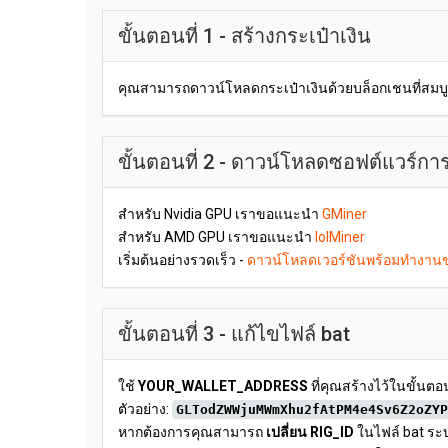
ขั้นตอนที่ 1 - สร้างกระเป๋าเงิน
คุณสามารถดาวน์โหลดกระเป๋าเงินด้วยบล็อกเชนที่สมบู
ขั้นตอนที่ 2 - ดาวน์โหลดซอฟต์แวร์กา
สำหรับ Nvidia GPU เราขอแนะนำ
GMiner
สำหรับ AMD GPU เราขอแนะนำ
lolMiner
เริ่มต้นอย่างรวดเร็ว -
ดาวน์โหลดเวอร์ชันพร้อมทำงานข
ขั้นตอนที่ 3 - แก้ไขไฟล์ bat
ใช้
YOUR_WALLET_ADDRESS
ที่คุณสร้างไว้ในขั้นตอน
ตัวอย่าง:
GLTodZWWjuMWmXhu2fAtPM4e4Sv6Z2oZYP
หากต้องการคุณสามารถ
เปลี่ยน RIG_ID
ในไฟล์ bat ระบ