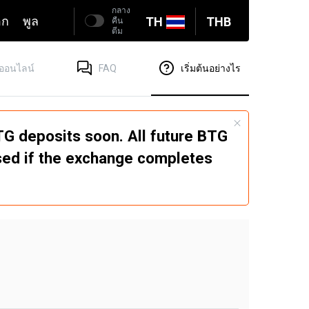
กลาง
อก
พูล
TH
THB
คืน
ตีม
ดออนไลน์
FAQ
เริ่มต้นอย่างไร
G deposits soon. All future BTG
ssed if the exchange completes