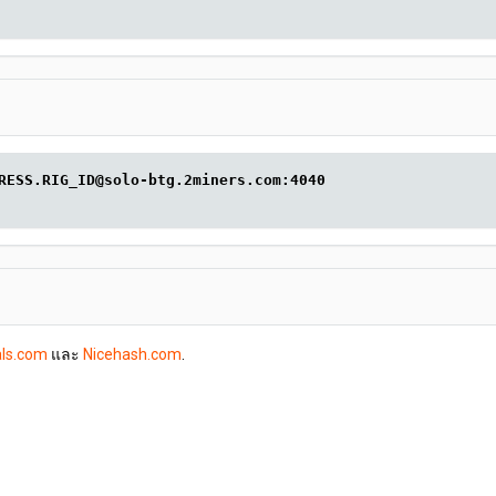
RESS.RIG_ID@solo-btg.2miners.com:4040
als.com
และ
Nicehash.com
.