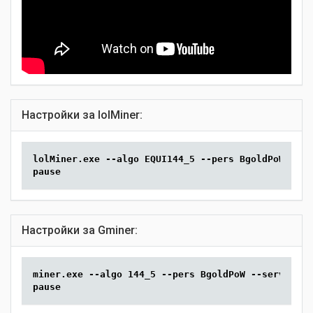
Настройки за lolMiner:
lolMiner.exe --algo EQUI144_5 --pers BgoldPoW --po
pause
Настройки за Gminer:
miner.exe --algo 144_5 --pers BgoldPoW --server so
pause