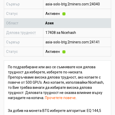
Сървър
asia-solo-btg.2miners.com:24040
Статус
Активен
Област
Азия
Дялова трудност
17408 за Nicehash
Сървър
asia-solo-btg.2miners.com:24141
Статус
Активен
По подразбиране или ако се съмнявате коя дялова
трудност да изберете, изберете по-ниската.
Препоръчваме висока дялова трудност, ако копаете с
повече от 500 GPU's. Ако копаете, използвайки Nicehash,
то Вие трябва винаги да избирате висока дялова
трудност. Дяловата трудност не оказва влияние върху
наградите на копача.
Прочетете повече
.
За добив на монета BTG изберете алгоритъм: EQ 144,5