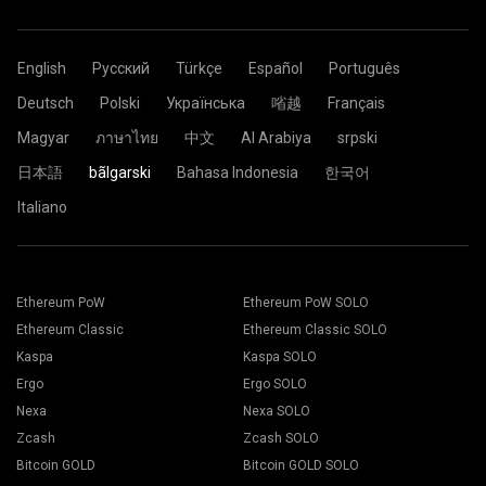
English
Русский
Türkçe
Español
Português
Deutsch
Polski
Українська
㗂越
Français
Magyar
ภาษาไทย
中文
Al Arabiya
srpski
日本語
bãlgarski
Bahasa Indonesia
한국어
Italiano
Ethereum PoW
Ethereum PoW SOLO
Ethereum Classic
Ethereum Classic SOLO
Kaspa
Kaspa SOLO
Ergo
Ergo SOLO
Nexa
Nexa SOLO
Zcash
Zcash SOLO
Bitcoin GOLD
Bitcoin GOLD SOLO