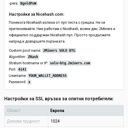
-pers:
BgoldPoW
Настройки за Nicehash.com:
Понякога Nicehash излиза от пул теста с грешка. Не се
притеснявайте. Ние работим с Nicehash, всеки ден. 2Miners е
официално поддържан Nicehash пул. Просто продължете
напред и довършете поръчката.
Custom pool name:
2Miners SOLO BTG
Algorithm:
ZHash
Stratum hostname or IP:
solo-btg.2miners.com
Port:
4141
Username:
YOUR_WALLET_ADDRESS
Password:
x
Настройки за SSL връзка за опитни потребители:
Област
Европа
Дялова трудност
1024