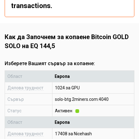
transactions.
Как да Започнем за копаене Bitcoin GOLD
SOLO на EQ 144,5
Изберете Вашият сървър за копаене:
Област
Европа
Дялова трудност
1024 за GPU
Сървър
solo-btg.2miners.com:4040
Статус
Активен
Област
Европа
Дялова трудност
17408 за Nicehash