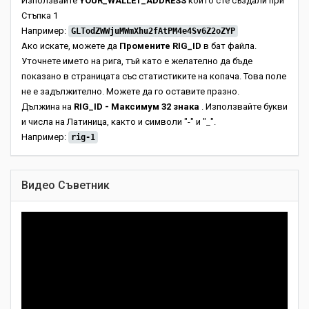
Използвайте
YOUR_WALLET_ADDRESS
който сте създали при
Стъпка 1
Например:
GLTodZWWjuMWmXhu2fAtPM4e4Sv6Z2oZYP
Ако искате, можете да
Промените RIG_ID
в бат файла.
Уточнете името на рига, тъй като е желателно да бъде
показано в страницата със статистиките на копача. Това поле
не е задължително. Можете да го оставите празно.
Дължина на
RIG_ID - Максимум 32 знака
. Използвайте букви
и числа на Латиница, както и символи "-" и "_".
Например:
rig-1
Видео Съветник