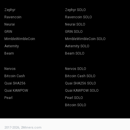
Zephyr
Zephyr SOLO
Ravencoin
Ravencoin SOLO
Neurai
Neurai SOLO
GRIN
GRIN SOLO
MimbleWimbleCoin
MimbleWimbleCoin SOLO
Aeternity
Aeternity SOLO
Beam
Beam SOLO
Nervos
Nervos SOLO
Bitcoin Cash
Bitcoin Cash SOLO
Quai SHA256
Quai SHA256 SOLO
Quai KAWPOW
Quai KAWPOW SOLO
Pearl
Pearl SOLO
Bitcoin SOLO
2017-2026,
2Miners.com