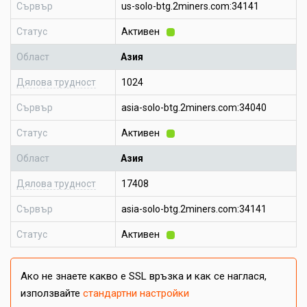
Сървър
us-solo-btg.2miners.com:34141
Статус
Активен
Област
Азия
Дялова трудност
1024
Сървър
asia-solo-btg.2miners.com:34040
Статус
Активен
Област
Азия
Дялова трудност
17408
Сървър
asia-solo-btg.2miners.com:34141
Статус
Активен
Ако не знаете какво е SSL връзка и как се наглася,
използвайте
стандартни настройки