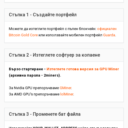
Стъпка 1 - Създайте портфейл
Можете да изтеглите портфейл с пълен блокчейн:
официален
Bitcoin Gold Core
или използвайте мобилен портфейл
Guarda
.
Стъпка 2 - Изтеглете софтуер за копаене
Бързо стартиране -
Изтеглете готова версия за GPU Miner
(архивна парола - 2miners).
За Nvidia GPU препоръчваме
GMiner
.
За AMD GPU's препоръчваме
lolMiner
.
Стъпка 3 - Променете бат файла