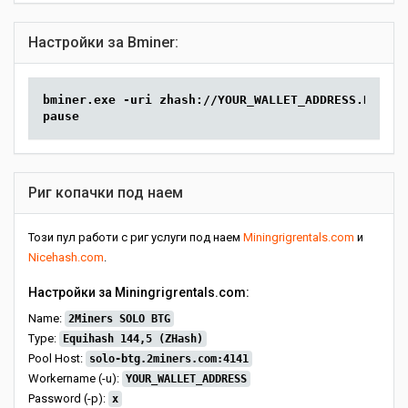
Настройки за Bminer:
bminer.exe -uri zhash://YOUR_WALLET_ADDRESS.RIG_ID
pause
Риг копачки под наем
Този пул работи с риг услуги под наем
Miningrigrentals.com
и
Nicehash.com
.
Настройки за Miningrigrentals.com:
Name:
2Miners SOLO BTG
Type:
Equihash 144,5 (ZHash)
Pool Host:
solo-btg.2miners.com:4141
Workername (-u):
YOUR_WALLET_ADDRESS
Password (-p):
x